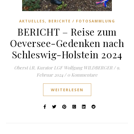
,
AKTUELLES
BERICHTE / FOTOSAMMLUNG
BERICHT – Reise zum
Oeversee-Gedenken nach
Schleswig-Holstein 2024
Oberst i.R. Kurator LGF Wolfgang WILDBERGER
/
9.
Februar 2024
/
0 Kommentare
WEITERLESEN